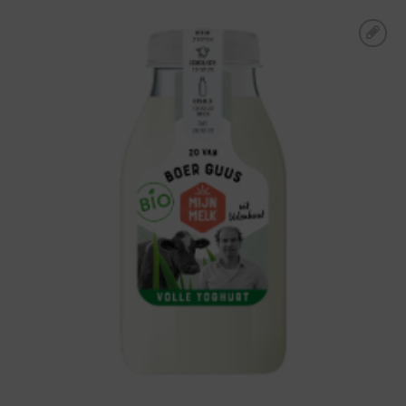
Toevoegen aan
boodschappenlijst