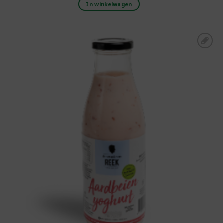
In winkelwagen
Toevoegen aan
boodschappenlijst