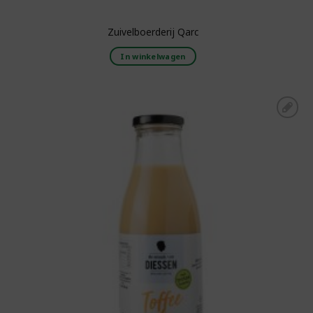
Zuivelboerderij Qarc
In winkelwagen
Toevoegen aan
boodschappenlijst