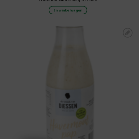
In winkelwagen
Toevoegen aan
boodschappenlijst