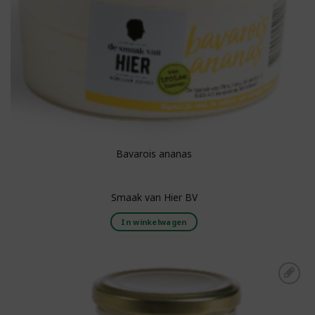
Bavarois ananas
Smaak van Hier BV
In winkelwagen
Toevoegen aan
boodschappenlijst