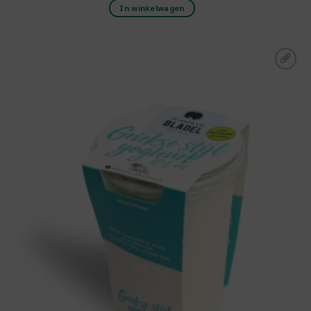
In winkelwagen
Toevoegen aan
boodschappenlijst