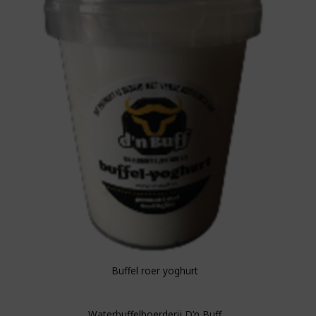
boodschappenlijst
Buffel roer yoghurt
Waterbuffelboerderij D’n Buff