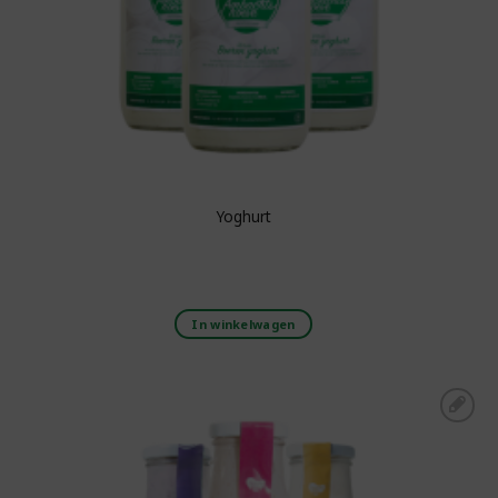
Yoghurt
In winkelwagen
Toevoegen aan
boodschappenlijst