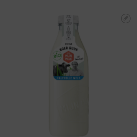
Toevoegen aan
boodschappenlijst