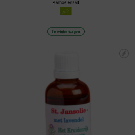
Aambeienzalf
In winkelwagen
Toevoegen aan
boodschappenlijst