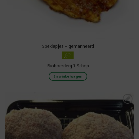
Speklapjes – gemarineerd
Bioboerderij 't Schop
In winkelwagen
Toevoegen aan
boodschappenlijst