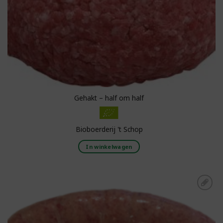
Gehakt – half om half
Bioboerderij 't Schop
In winkelwagen
Toevoegen aan
boodschappenlijst