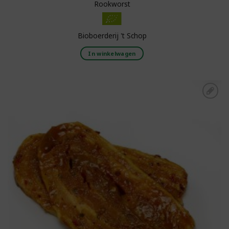
Rookworst
Bioboerderij 't Schop
In winkelwagen
Toevoegen aan
boodschappenlijst