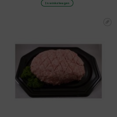
In winkelwagen
Toevoegen aan
boodschappenlijst