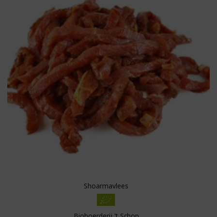
boodschappenlijst
Shoarmavlees
Bioboerderij 't Schop