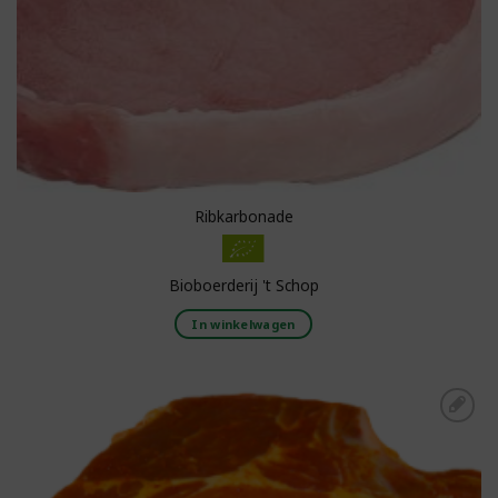
Ribkarbonade
Bioboerderij 't Schop
In winkelwagen
Toevoegen aan
boodschappenlijst