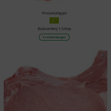
Procureurlapjes
Bioboerderij 't Schop
In winkelwagen
Toevoegen aan
boodschappenlijst