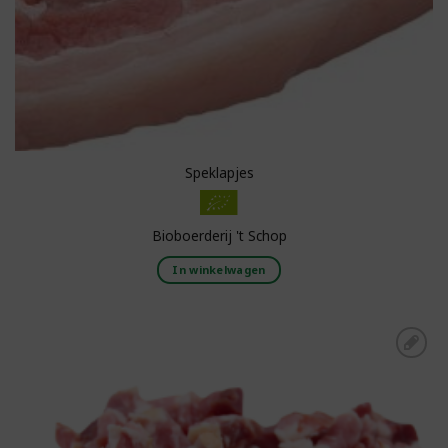
Speklapjes
Bioboerderij 't Schop
In winkelwagen
Toevoegen aan
boodschappenlijst