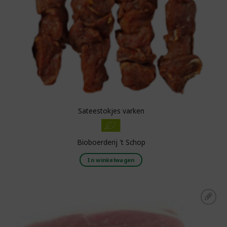
Sateestokjes varken
Bioboerderij 't Schop
In winkelwagen
Toevoegen aan
boodschappenlijst