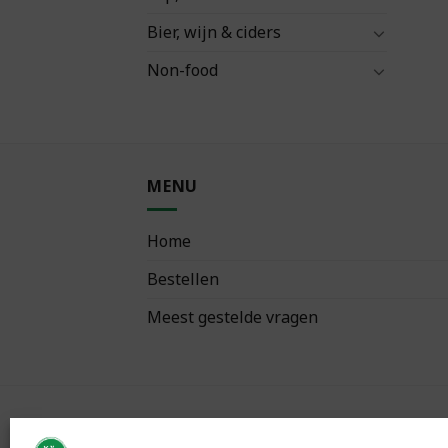
Bier, wijn & ciders
Non-food
MENU
Home
Bestellen
Meest gestelde vragen
VOLG ONS