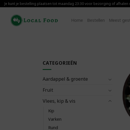
Skip
Je kunt je bestelling plaatsen tot maandag 23:30 voor bezorging of afhalen
to
content
Home
Bestellen
Meest ges
CATEGORIEËN
Aardappel & groente
Fruit
Vlees, kip & vis
Kip
Varken
Rund