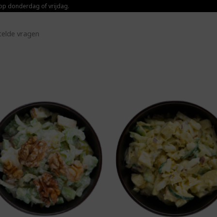
 op donderdag of vrijdag.
telde vragen
Toevoegen aan
Toevoegen 
boodschappenlijst
boodschappenl