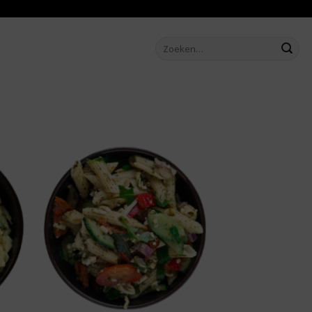
Zoeken
naar:
aan
Toevoegen aan
ijst
boodschappenlijst