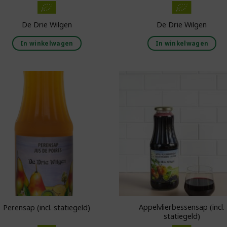
De Drie Wilgen
De Drie Wilgen
In winkelwagen
In winkelwagen
Toevoegen aan
Toevoegen 
boodschappenlijst
boodschappenl
Appelvlierbessensap (incl.
Perensap (incl. statiegeld)
statiegeld)