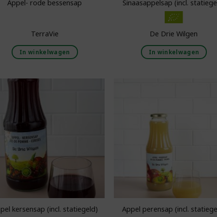
Appel- rode bessensap
Sinaasappelsap (incl. statiege
TerraVie
De Drie Wilgen
In winkelwagen
In winkelwagen
Toevoegen aan
Toevoegen 
boodschappenlijst
boodschappenl
pel kersensap (incl. statiegeld)
Appel perensap (incl. statiege