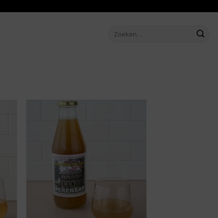
Zoeken
naar:
aan
Toevoegen aan
ijst
boodschappenlijst