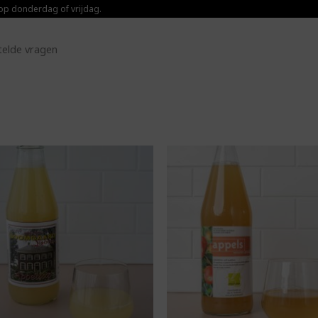
 op donderdag of vrijdag.
telde vragen
Toevoegen aan
Toevoegen 
boodschappenlijst
boodschappenl