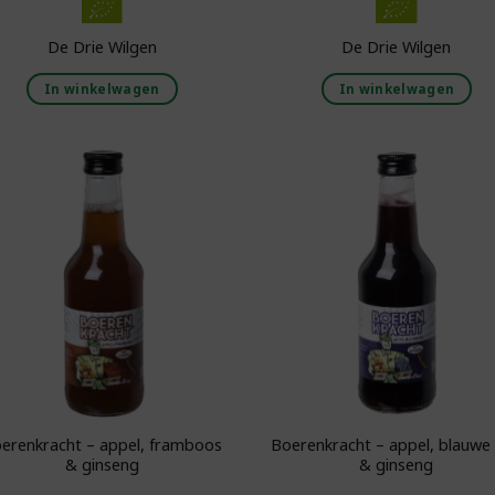
De Drie Wilgen
De Drie Wilgen
In winkelwagen
In winkelwagen
Toevoegen aan
Toevoegen 
boodschappenlijst
boodschappenl
erenkracht – appel, framboos
Boerenkracht – appel, blauwe
& ginseng
& ginseng