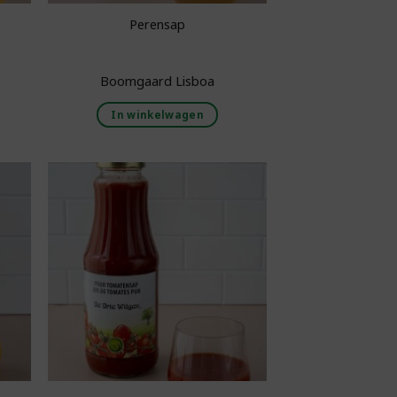
Perensap
Boomgaard Lisboa
In winkelwagen
aan
Toevoegen aan
ijst
boodschappenlijst