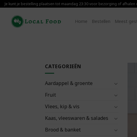
Skip
Je kunt je bestelling plaatsen tot maandag 23:30 voor bezorging of afhalen
to
content
Home
Bestellen
Meest ges
CATEGORIEËN
Aardappel & groente
Fruit
Vlees, kip & vis
Kaas, vleeswaren & salades
Brood & banket