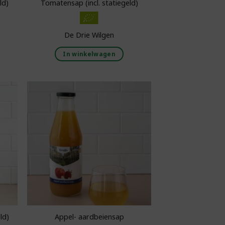
ld)
Tomatensap (incl. statiegeld)
De Drie Wilgen
In winkelwagen
aan
Toevoegen aan
ijst
boodschappenlijst
ld)
Appel- aardbeiensap