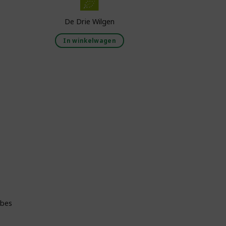
De Drie Wilgen
In winkelwagen
aan
ijst
 bes