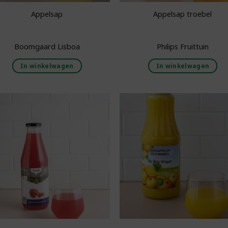
Appelsap
Appelsap troebel
Boomgaard Lisboa
Philips Fruittuin
In winkelwagen
In winkelwagen
Toevoegen aan
Toevoegen 
boodschappenlijst
boodschappenl