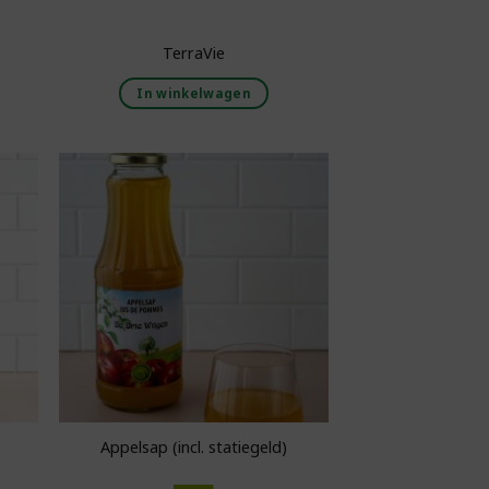
TerraVie
In winkelwagen
aan
Toevoegen aan
ijst
boodschappenlijst
Appelsap (incl. statiegeld)