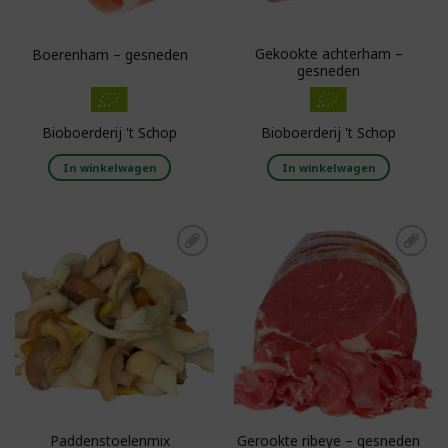
Gekookte achterham –
Boerenham – gesneden
gesneden
Bioboerderij 't Schop
Bioboerderij 't Schop
In winkelwagen
In winkelwagen
Toevoegen aan
Toevoegen aan
boodschappenlijst
boodschappenlijst
Paddenstoelenmix
Gerookte ribeye – gesneden