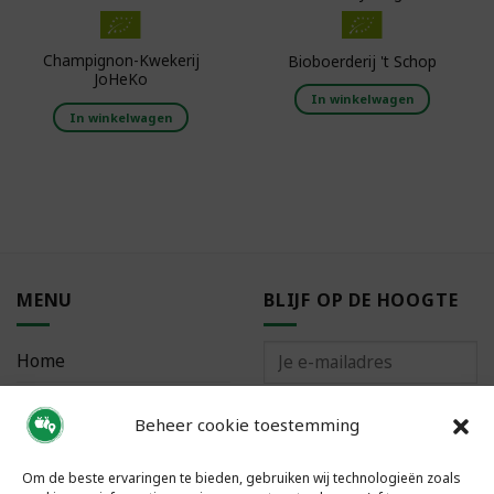
Champignon-Kwekerij
Bioboerderij 't Schop
JoHeKo
In winkelwagen
In winkelwagen
MENU
BLIJF OP DE HOOGTE
Home
Bestellen
Beheer cookie toestemming
Meest gestelde vragen
Om de beste ervaringen te bieden, gebruiken wij technologieën zoals