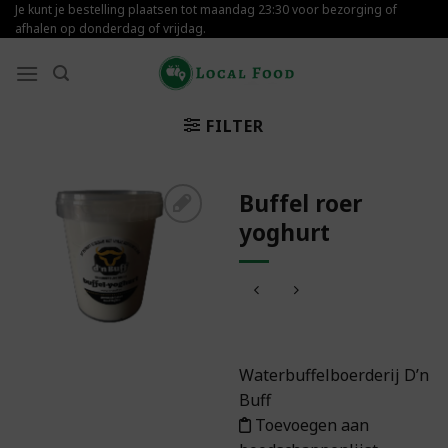
Skip
Je kunt je bestelling plaatsen tot maandag 23:30 voor bezorging of
afhalen op donderdag of vrijdag.
to
content
FILTER
Buffel roer
yoghurt
Toevoegen aan
boodschappenlijst
Waterbuffelboerderij D’n
Buff
Toevoegen aan