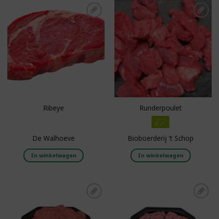
Toevoegen aan
Toevoegen aan
boodschappenlijst
boodschappenlijst
Ribeye
Runderpoulet
De Walhoeve
Bioboerderij 't Schop
In winkelwagen
In winkelwagen
Toevoegen aan
Toevoegen aan
boodschappenlijst
boodschappenlijst