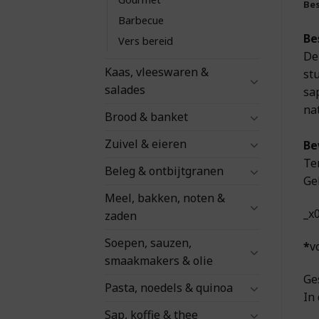
Bes
Barbecue
Be
Vers bereid
De
Kaas, vleeswaren &
st
salades
sa
na
Brood & banket
Zuivel & eieren
Be
Te
Beleg & ontbijtgranen
Ge
Meel, bakken, noten &
_x
zaden
Soepen, sauzen,
*
v
smaakmakers & olie
Ge
Pasta, noedels & quinoa
In
Sap, koffie & thee