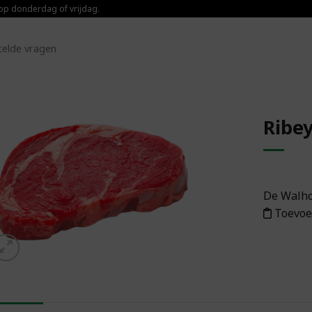
 op donderdag of vrijdag.
telde vragen
Ribe
Toevoegen aan
boodschappenlijst
De Walh
Toevoe