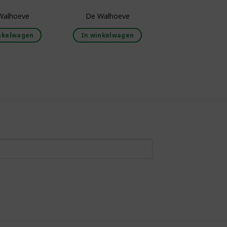
Walhoeve
De Walhoeve
nkelwagen
In winkelwagen