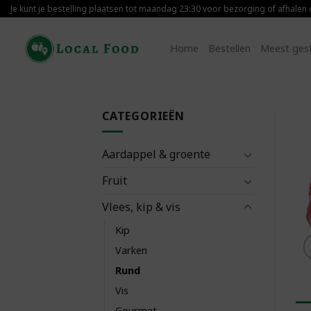
Skip
Je kunt je bestelling plaatsen tot maandag 23:30 voor bezorging of afhalen
to
content
Home
Bestellen
Meest ges
CATEGORIEËN
Aardappel & groente
Fruit
Vlees, kip & vis
Kip
Varken
Rund
Vis
Gourmet