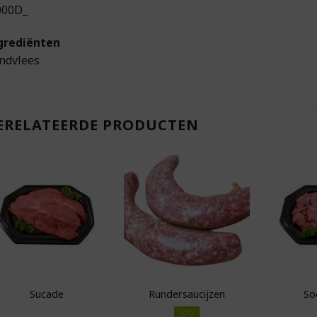
000D_
grediënten
ndvlees
ERELATEERDE PRODUCTEN
Toevoegen aan
Toevoegen aan
boodschappenlijst
boodschappenlijst
bo
Sucade
Rundersaucijzen
So