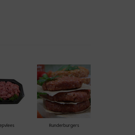
Toevoegen aan
Toevoegen aan
odschappenlijst
boodschappenlijst
epvlees
Runderburgers