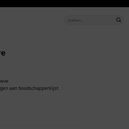
Zoeken
naar:
ye
oeve
gen aan boodschappenlijst