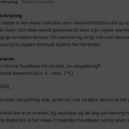
chrijving
Extra informatie
schrijving
 ribeye is een ware traktatie voor vleesliefhebbers die op 
uk vlees. Het vlees wordt gekenmerkt door zijn royale marme
ppige en malse textuur. Dit marmering zorgt ook voor een exp
tuurlijke sappen behoudt tijdens het bereiden.
waren
n minste houdbaar tot en met, zie verpakking
*
.
koeld bewaren (min. 4 – max. 7 °C).
000D_
oorkom verspilling: kijk, proef en ruik na deze datum of het 
schikt om in te vriezen, bij voorkeur op de dag van bezorgin
 de diepvries is het vlees 3 maanden houdbaar, rustig laten 