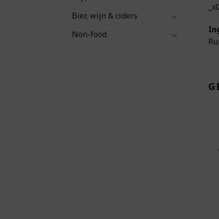
_x
Bier, wijn & ciders
In
Non-food
Ru
G