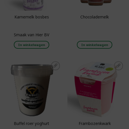
Karnemelk bosbes
Chocolademelk
Smaak van Hier BV
In winkelwagen
In winkelwagen
Toevoegen aan
Toevoegen aan
boodschappenlijst
boodschappenlijst
Buffel roer yoghurt
Frambozenkwark