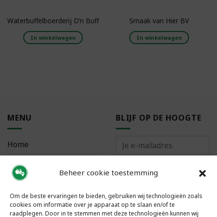
Waterbuffelboerderij D’n Buff
Smaak van Hier BV
In winkelwagen
In winkelwagen
MENU
BLIJF OP DE HOOGTE
Home
Bestellen
Beheer cookie toestemming
Meest gestelde vragen
Om de beste ervaringen te bieden, gebruiken wij technologieën zoals
cookies om informatie over je apparaat op te slaan en/of te
raadplegen. Door in te stemmen met deze technologieën kunnen wij