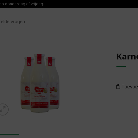
 op donderdag of vrijdag.
telde vragen
Karn
Toevoegen aan
boodschappenlijst
Toevoe