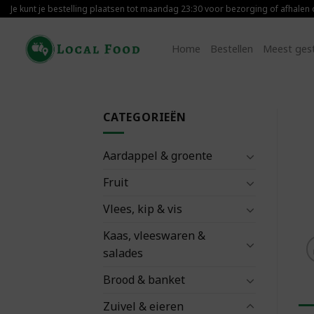
Skip
Je kunt je bestelling plaatsen tot maandag 23:30 voor bezorging of afhalen
to
content
Home
Bestellen
Meest ges
CATEGORIEËN
Aardappel & groente
Fruit
Vlees, kip & vis
Kaas, vleeswaren &
salades
Brood & banket
Zuivel & eieren