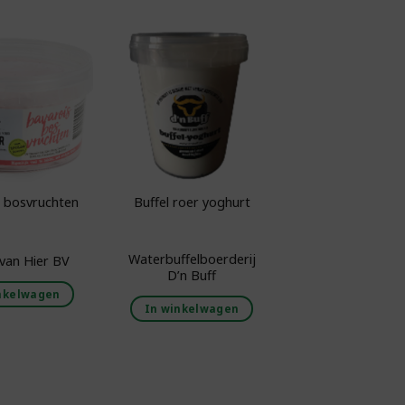
Toevoegen aan
Toevoegen aan
odschappenlijst
boodschappenlijst
 bosvruchten
Buffel roer yoghurt
Waterbuffelboerderij
van Hier BV
D’n Buff
nkelwagen
In winkelwagen