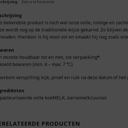
chrijving
Extra informatie
schrijving
s bekendste product is toch wel onze volle, romige en zac
ze wordt nog op de traditionele wijze gekarnd. Zo blijven d
houden. Hierdoor is hij mooi vol en smaakt hij nog zoals vr
waren
n minste houdbaar tot en met, zie verpakking
*
.
koeld bewaren (min. 4 – max. 7 °C).
oorkom verspilling: kijk, proef en ruik na deze datum of het 
grediënten
pasteuriseerde volle koeMELK, karnemelkzuursel
ERELATEERDE PRODUCTEN