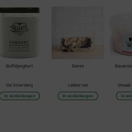
Toevoegen aan
Toevoegen aan
boodschappenlijst
boodschappenlijst
bo
Buffelyoghurt
Eieren
Bavarois
De Stoerderij
Lekker'nei
Smaak 
In winkelwagen
In winkelwagen
In wi