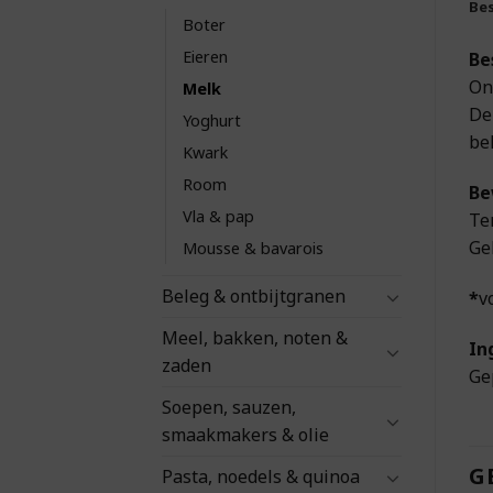
Bes
Boter
Eieren
Be
On
Melk
De
Yoghurt
be
Kwark
Room
Be
Vla & pap
Te
Ge
Mousse & bavarois
Beleg & ontbijtgranen
*
v
Meel, bakken, noten &
In
zaden
Ge
Soepen, sauzen,
smaakmakers & olie
G
Pasta, noedels & quinoa