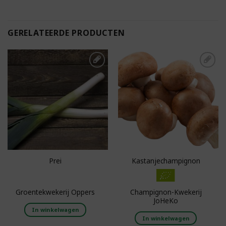
GERELATEERDE PRODUCTEN
Toevoegen aan
Toevoegen aan
boodschappenlijst
boodschappenlijst
Prei
Kastanjechampignon
Champignon-Kwekerij
Groentekwekerij Oppers
JoHeKo
In winkelwagen
In winkelwagen