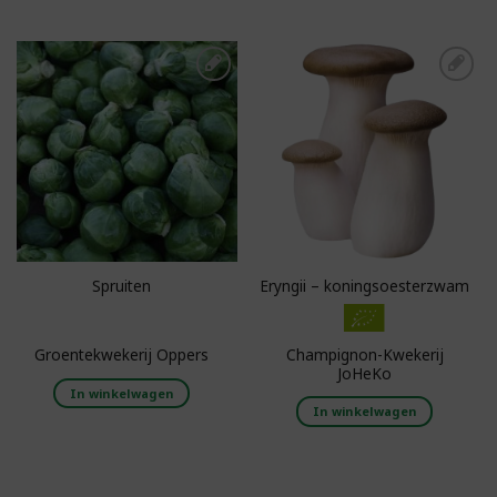
Toevoegen aan
Toevoegen aan
boodschappenlijst
boodschappenlijst
Spruiten
Eryngii – koningsoesterzwam
Champignon-Kwekerij
Groentekwekerij Oppers
JoHeKo
In winkelwagen
In winkelwagen