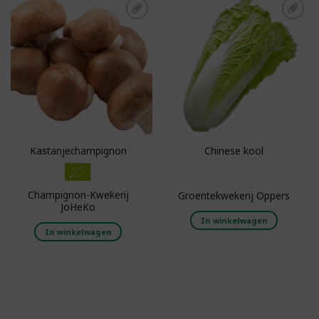
Toevoegen aan
Toevoegen aan
boodschappenlijst
boodschappenlijst
Kastanjechampignon
Chinese kool
Champignon-Kwekerij
Groentekwekerij Oppers
JoHeKo
In winkelwagen
In winkelwagen