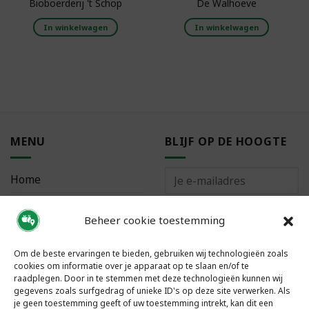
Bioboerderij 't Schop
De Walhoeve
In winkelwagen
In winkelwagen
MENU
BLIJF OP DE HOOGTE
Home
Bestellen
Beheer cookie toestemming
Meest gestelde vragen
Om de beste ervaringen te bieden, gebruiken wij technologieën zoals
cookies om informatie over je apparaat op te slaan en/of te
raadplegen. Door in te stemmen met deze technologieën kunnen wij
gegevens zoals surfgedrag of unieke ID's op deze site verwerken. Als
je geen toestemming geeft of uw toestemming intrekt, kan dit een
VOLG ONS