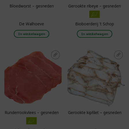
Bloedworst – gesneden
Gerookte ribeye – gesneden
De Walhoeve
Bioboerderij 't Schop
In winkelwagen
In winkelwagen
Toevoegen aan
Toevoegen aan
boodschappenlijst
boodschappenlijst
Runderrookvlees – gesneden
Gerookte kipfilet – gesneden