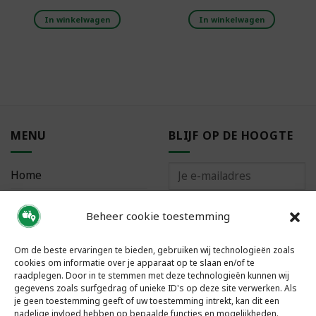
In winkelwagen
In winkelwagen
MENU
BLIJF OP DE HOOGTE
Home
Bestellen
Beheer cookie toestemming
Meest gestelde vragen
Om de beste ervaringen te bieden, gebruiken wij technologieën zoals
cookies om informatie over je apparaat op te slaan en/of te
raadplegen. Door in te stemmen met deze technologieën kunnen wij
gegevens zoals surfgedrag of unieke ID's op deze site verwerken. Als
je geen toestemming geeft of uw toestemming intrekt, kan dit een
VOLG ONS
nadelige invloed hebben op bepaalde functies en mogelijkheden.