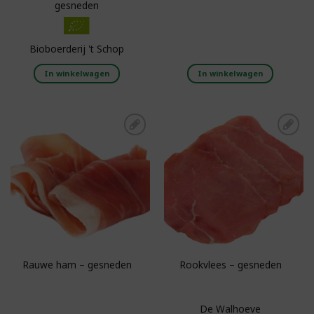
gesneden
Bioboerderij 't Schop
In winkelwagen
In winkelwagen
Toevoegen aan
Toevoegen aan
boodschappenlijst
boodschappenlijst
Rauwe ham – gesneden
Rookvlees – gesneden
De Walhoeve