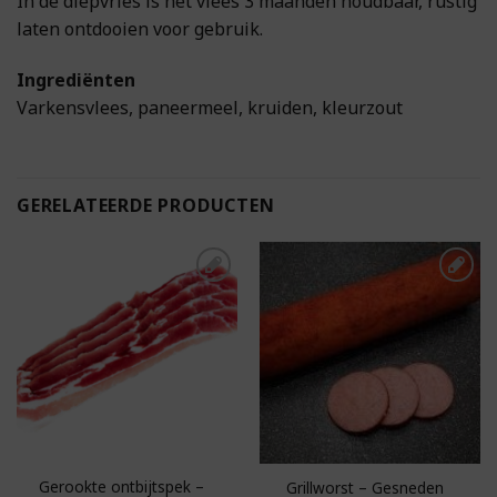
In de diepvries is het vlees 3 maanden houdbaar, rustig
laten ontdooien voor gebruik.
Ingrediënten
Varkensvlees, paneermeel, kruiden, kleurzout
GERELATEERDE PRODUCTEN
Toevoegen aan
Toevoegen aan
boodschappenlijst
boodschappenlijst
Gerookte ontbijtspek –
Grillworst – Gesneden