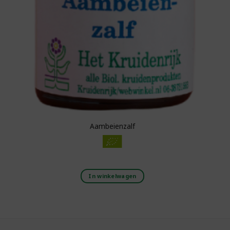
Aambeienzalf
In winkelwagen