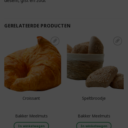
desem, gist en zout
GERELATEERDE PRODUCTEN
Toevoegen aan
Toevoegen aan
boodschappenlijst
boodschappenlijst
Croissant
Speltbroodje
Bakker Meelmuts
Bakker Meelmuts
In winkelwagen
In winkelwagen