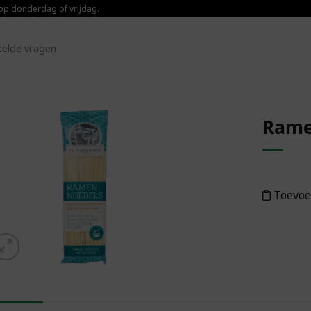
 op donderdag of vrijdag.
telde vragen
Ram
Toevoegen aan
boodschappenlijst
Toevoe