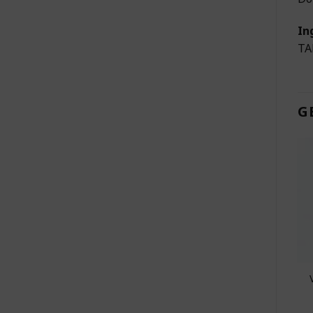
In
TA
G