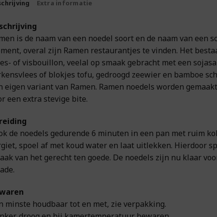
chrijving
Extra informatie
schrijving
men is de naam van een noedel soort en de naam van een so
ment, overal zijn Ramen restaurantjes te vinden. Het besta
ees- of visbouillon, veelal op smaak gebracht met een sojas
rkensvlees of blokjes tofu, gedroogd zeewier en bamboe sche
jn eigen variant van Ramen. Ramen noedels worden gemaakt 
r een extra stevige bite.
reiding
ok de noedels gedurende 6 minuten in een pan met ruim koke
giet, spoel af met koud water en laat uitlekken. Hierdoor sp
aak van het gerecht ten goede. De noedels zijn nu klaar voo
ade.
waren
n minste houdbaar tot en met, zie verpakking.
nker, droog en bij kamertemperatuur bewaren.