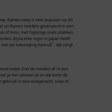
ep. Ramen soep is heel populair op dit
at uit Ramen noedels geserveerd in een
aus of miso, met toppings zoals plakken
uten. Bijna elke regio in Japan heeft
met als toevoeging KansuÃ¯, dat zorgt
nd water. Giet de noedels af in een
oel je het zetmeel af en dat komt de
r gebruik in een wokgerecht, soep of