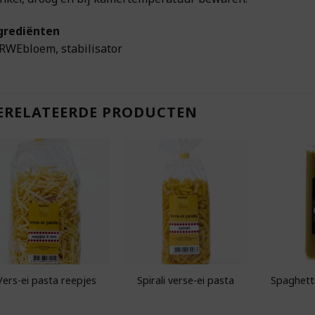
grediënten
RWEbloem, stabilisator
ERELATEERDE PRODUCTEN
Toevoegen aan
Toevoegen aan
boodschappenlijst
boodschappenlijst
bo
Vers-ei pasta reepjes
Spirali verse-ei pasta
Spaghetti