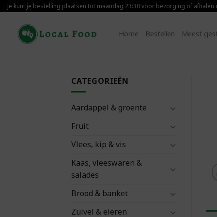
Skip
Je kunt je bestelling plaatsen tot maandag 23:30 voor bezorging of afhalen
to
content
Home
Bestellen
Meest ges
CATEGORIEËN
Aardappel & groente
Fruit
Vlees, kip & vis
Kaas, vleeswaren &
salades
Brood & banket
Zuivel & eieren