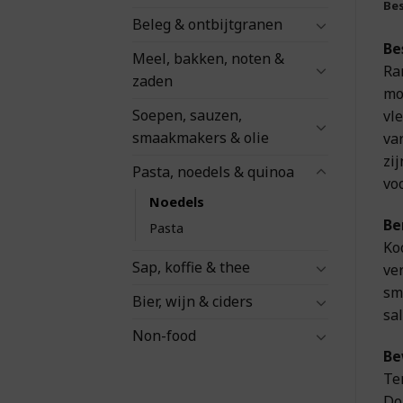
Bes
Beleg & ontbijtgranen
Be
Meel, bakken, noten &
Ra
zaden
mo
Soepen, sauzen,
vl
smaakmakers & olie
va
zi
Pasta, noedels & quinoa
voo
Noedels
Be
Pasta
Ko
Sap, koffie & thee
ver
sm
Bier, wijn & ciders
sal
Non-food
Be
Te
Do