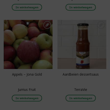
In winkelwagen
In winkelwagen
Toevoegen aan
Toevoegen aan
boodschappenlijst
boodschappenlijst
Appels – Jona Gold
Aardbeien dessertsaus
Jurrius Fruit
TerraVie
In winkelwagen
In winkelwagen