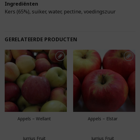
Ingrediënten
Kers (65%), suiker, water, pectine, voedingszuur
GERELATEERDE PRODUCTEN
Toevoegen aan
Toevoegen aan
boodschappenlijst
boodschappenlijst
Appels – Wellant
Appels – Elstar
Jurrius Fruit
Jurrius Fruit