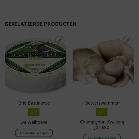
GERELATEERDE PRODUCTEN
Toevoegen aan
Toevoegen aan
boodschappenlijst
boodschappenlijst
Brie Bastiaanse
Oesterzwammen
Champignon-Kwekerij
De Walhoeve
JoHeKo
In winkelwagen
In winkelwagen