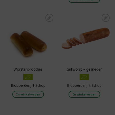
Toevoegen aan
Toevoegen aan
boodschappenlijst
boodschappenlijst
Worstenbroodjes
Grillworst – gesneden
Bioboerderij 't Schop
Bioboerderij 't Schop
In winkelwagen
In winkelwagen