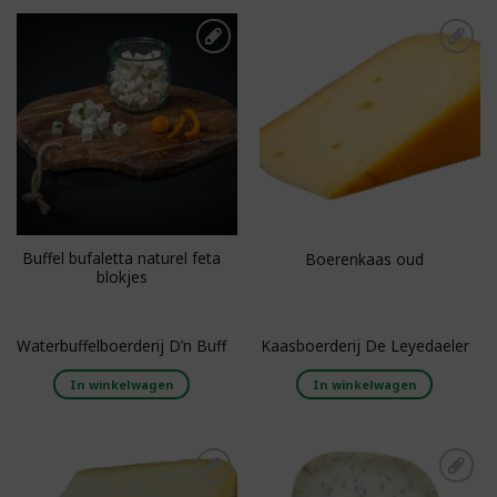
Toevoegen aan
Toevoegen aan
boodschappenlijst
boodschappenlijst
Buffel bufaletta naturel feta
Boerenkaas oud
blokjes
Waterbuffelboerderij D’n Buff
Kaasboerderij De Leyedaeler
In winkelwagen
In winkelwagen