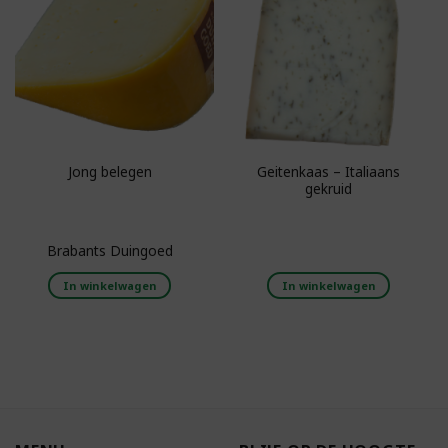
Toevoegen aan
Toevoegen aan
boodschappenlijst
boodschappenlijst
Geitenkaas – Italiaans
Jong belegen
gekruid
Brabants Duingoed
In winkelwagen
In winkelwagen