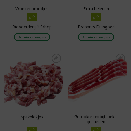
Worstenbroodjes
Extra belegen
Bioboerderij 't Schop
Brabants Duingoed
In winkelwagen
In winkelwagen
Toevoegen aan
Toevoegen aan
boodschappenlijst
boodschappenlijst
Gerookte ontbijtspek –
Spekblokjes
gesneden