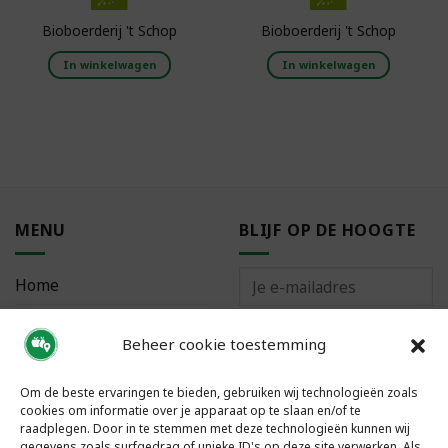
Bioboerderij 't Schop
Bioboerderij 't Schop
In winkelwagen
In winkelwagen
MENU
BLIJF OP DE HOOGTE
Home
Bestellen
Beheer cookie toestemming
Meest gestelde vragen
Om de beste ervaringen te bieden, gebruiken wij technologieën zoals
cookies om informatie over je apparaat op te slaan en/of te
raadplegen. Door in te stemmen met deze technologieën kunnen wij
gegevens zoals surfgedrag of unieke ID's op deze site verwerken. Als