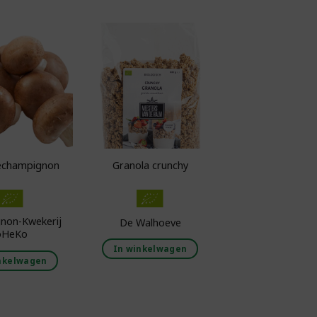
Toevoegen aan
Toevoegen aan
odschappenlijst
boodschappenlijst
echampignon
Granola crunchy
non-Kwekerij
De Walhoeve
oHeKo
In winkelwagen
nkelwagen