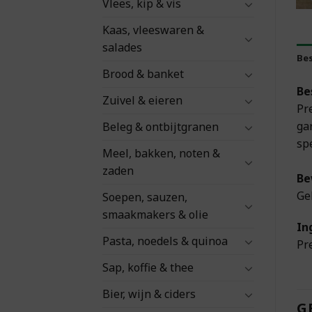
Vlees, kip & vis
Kaas, vleeswaren &
salades
Bes
Brood & banket
Be
Zuivel & eieren
Pr
ga
Beleg & ontbijtgranen
sp
Meel, bakken, noten &
zaden
Be
Ge
Soepen, sauzen,
smaakmakers & olie
In
Pasta, noedels & quinoa
Pr
Sap, koffie & thee
Bier, wijn & ciders
G