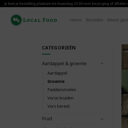
Skip
Je kunt je bestelling plaatsen tot maandag 23:30 voor bezorging of afhalen
to
content
Home
Bestellen
Meest ges
CATEGORIEËN
Aardappel & groente
Aardappel
Groente
Paddenstoelen
Verse kruiden
Vers bereid
Fruit