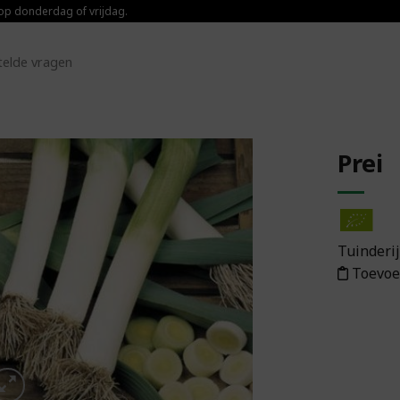
 op donderdag of vrijdag.
telde vragen
Prei
Toevoegen aan
boodschappenlijst
Tuinderi
Toevoe