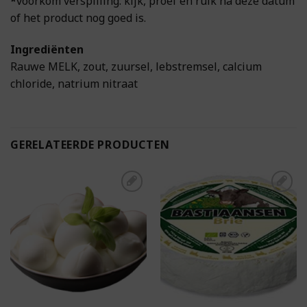
*
voorkom verspilling: kijk, proef en ruik na deze datum
of het product nog goed is.
Ingrediënten
Rauwe MELK, zout, zuursel, lebstremsel, calcium
chloride, natrium nitraat
GERELATEERDE PRODUCTEN
Toevoegen aan
Toevoegen aan
boodschappenlijst
boodschappenlijst