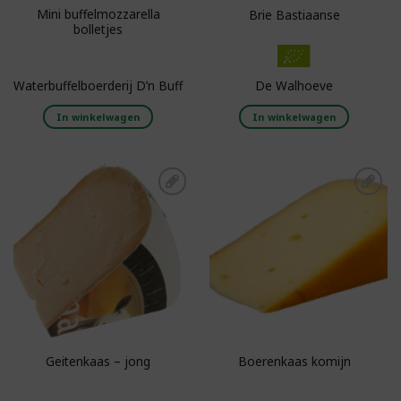
Mini buffelmozzarella
Brie Bastiaanse
bolletjes
Waterbuffelboerderij D’n Buff
De Walhoeve
In winkelwagen
In winkelwagen
Toevoegen aan
Toevoegen aan
boodschappenlijst
boodschappenlijst
Geitenkaas – jong
Boerenkaas komijn