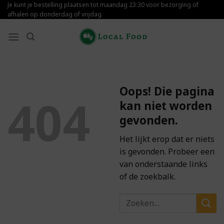
Skip
Je kunt je bestelling plaatsen tot maandag 23:30 voor bezorging of
afhalen op donderdag of vrijdag.
to
content
Oops! Die pagina
404
kan niet worden
gevonden.
Het lijkt erop dat er niets
is gevonden. Probeer een
van onderstaande links
of de zoekbalk.