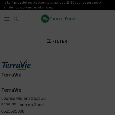
Skip
Je kunt je bestelling plaatsen tot maandag 23:30 voor bezorging of
afhalen op donderdag of vrijdag.
to
content
FILTER
TerraVie
TerraVie
Loonse Molenstraat 35
5175 PS Loon op Zand
0625505008